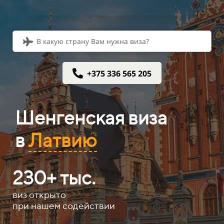
В какую страну Вам нужна виза?
+375 336 565 205
Шенгенская виза
в
Латвию
230+ тыс.​​​​
виз открыто
при нашем содействии