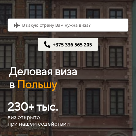
В какую страну Вам нужна виза?
+375 336 565 205
Деловая виза
в
Польшу
230+ тыс.​​​​
виз открыто
при нашем содействии